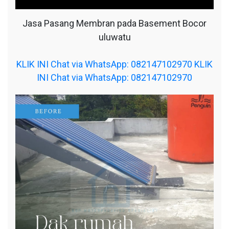
Jasa Pasang Membran pada Basement Bocor
uluwatu
KLIK INI Chat via WhatsApp: 082147102970
KLIK
INI Chat via WhatsApp: 082147102970