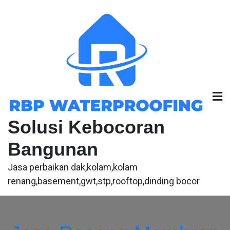
Skip
to
content
Solusi Kebocoran
Bangunan
Jasa perbaikan dak,kolam,kolam
renang,basement,gwt,stp,rooftop,dinding bocor