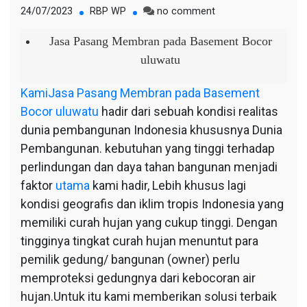
on
24/07/2023
RBP WP
no comment
Jasa
Pasang
Jasa Pasang Membran pada Basement Bocor
Membran
uluwatu
pada
Basement
Kami
Jasa Pasang Membran pada Basement
Bocor
Bocor uluwatu
hadir dari sebuah kondisi realitas
uluwatu
dunia pembangunan Indonesia khususnya Dunia
Pembangunan. kebutuhan yang tinggi terhadap
perlindungan dan daya tahan bangunan menjadi
faktor
utama
kami hadir, Lebih khusus lagi
kondisi geografis dan iklim tropis Indonesia yang
memiliki curah hujan yang cukup tinggi. Dengan
tingginya tingkat curah hujan menuntut para
pemilik gedung/ bangunan (owner) perlu
memproteksi gedungnya dari kebocoran air
hujan.Untuk itu kami memberikan solusi terbaik