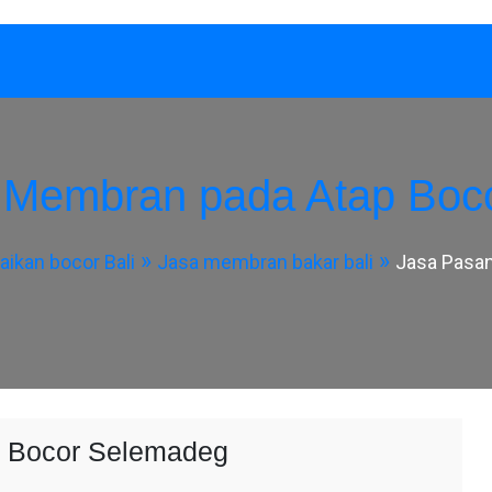
 Membran pada Atap Boc
aikan bocor Bali
Jasa membran bakar bali
Jasa Pasa
 Bocor Selemadeg