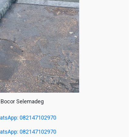
 Bocor Selemadeg
WhatsApp: 082147102970
WhatsApp: 082147102970