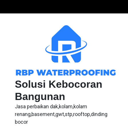
Skip
to
content
Solusi Kebocoran
Bangunan
Jasa perbaikan dak,kolam,kolam
renang,basement,gwt,stp,rooftop,dinding
bocor