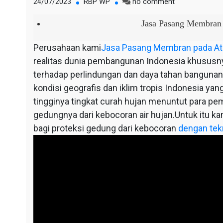
on
24/07/2023
RBP WP
no comment
Jasa
Pasang
Jasa Pasang Membran
Membran
pada
Perusahaan kami
Jasa Pasang Membran pada At
Atap
realitas dunia pembangunan Indonesia khususn
Bocor
terhadap perlindungan dan daya tahan bangunan
Selemadeg
kondisi geografis dan iklim tropis Indonesia ya
tingginya tingkat curah hujan menuntut para p
gedungnya dari kebocoran air hujan.Untuk itu ka
bagi proteksi gedung dari kebocoran
dengan tek