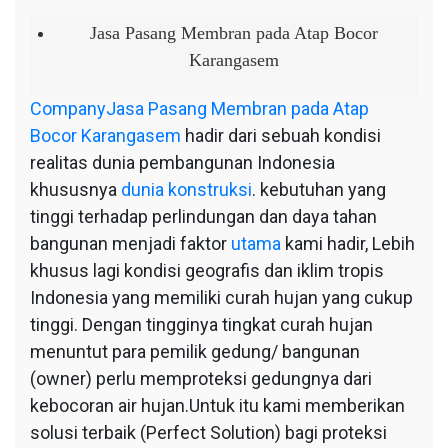
Jasa
Pasang
Jasa Pasang Membran pada Atap Bocor
Membran
Karangasem
pada
Atap
Company
Jasa Pasang Membran pada Atap
Bocor
Bocor Karangasem
hadir dari sebuah kondisi
Karangasem
realitas dunia pembangunan Indonesia
khususnya
dunia konstruksi
. kebutuhan yang
tinggi terhadap perlindungan dan daya tahan
bangunan menjadi faktor
utama
kami hadir, Lebih
khusus lagi kondisi geografis dan iklim tropis
Indonesia yang memiliki curah hujan yang cukup
tinggi. Dengan tingginya tingkat curah hujan
menuntut para pemilik gedung/ bangunan
(owner) perlu memproteksi gedungnya dari
kebocoran air hujan.Untuk itu kami memberikan
solusi terbaik (Perfect Solution) bagi proteksi