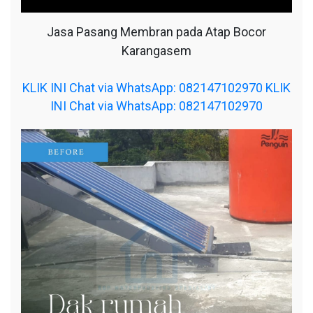
Jasa Pasang Membran pada Atap Bocor
Karangasem
KLIK INI Chat via WhatsApp: 082147102970
KLIK
INI Chat via WhatsApp: 082147102970