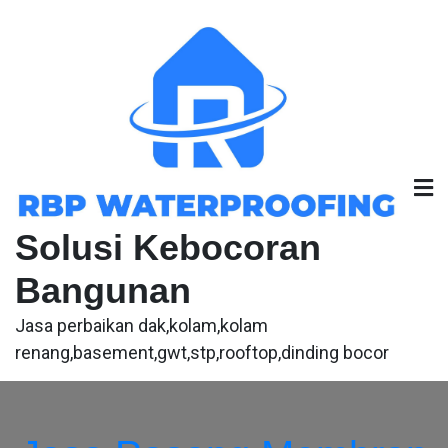
Skip
to
content
Solusi Kebocoran
Bangunan
Jasa perbaikan dak,kolam,kolam
renang,basement,gwt,stp,rooftop,dinding bocor