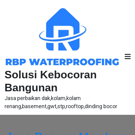
Skip
to
content
Solusi Kebocoran
Bangunan
Jasa perbaikan dak,kolam,kolam
renang,basement,gwt,stp,rooftop,dinding bocor