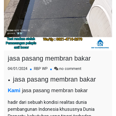
jasa pasang membran bakar
on
04/01/2024
RBP WP
no comment
jasa
jasa pasang membran bakar
pasang
membran
Kami
jasa pasang membran bakar
bakar
hadir dari sebuah kondisi realitas dunia
pembangunan Indonesia khususnya Dunia