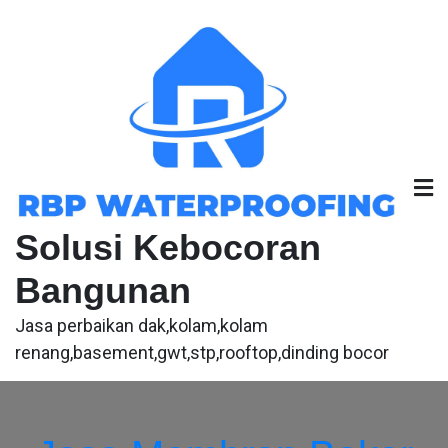
Skip
to
content
Solusi Kebocoran
Bangunan
Jasa perbaikan dak,kolam,kolam
renang,basement,gwt,stp,rooftop,dinding bocor