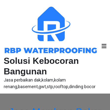
Skip
to
content
Solusi Kebocoran
Bangunan
Jasa perbaikan dak,kolam,kolam
renang,basement,gwt,stp,rooftop,dinding bocor