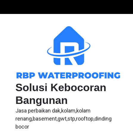
Skip
to
content
Solusi Kebocoran
Bangunan
Jasa perbaikan dak,kolam,kolam
renang,basement,gwt,stp,rooftop,dinding
bocor