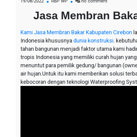
on
19/08/2022
RBP WP
no comment
Jasa
Jasa Membran Baka
Membran
Bakar
Kabupaten
Kami
Jasa Membran Bakar Kabupaten Cirebon
l
Cirebon
Indonesia khususnya
dunia konstruksi
. kebutuh
tahan bangunan menjadi faktor utama kami hadir,
tropis Indonesia yang memiliki curah hujan yang
menuntut para pemilik gedung/ bangunan (owne
air hujan.Untuk itu kami memberikan solusi terba
kebocoran dengan teknologi Waterproofing Sys