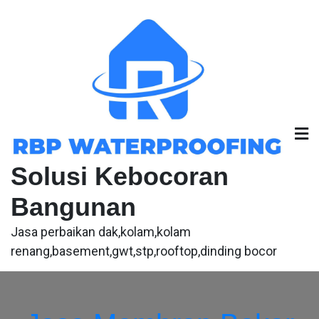
Skip
to
content
Solusi Kebocoran
Bangunan
Jasa perbaikan dak,kolam,kolam
renang,basement,gwt,stp,rooftop,dinding bocor