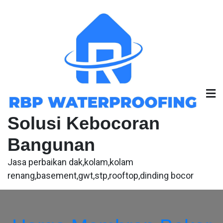
Skip
to
content
Solusi Kebocoran
Bangunan
Jasa perbaikan dak,kolam,kolam
renang,basement,gwt,stp,rooftop,dinding bocor