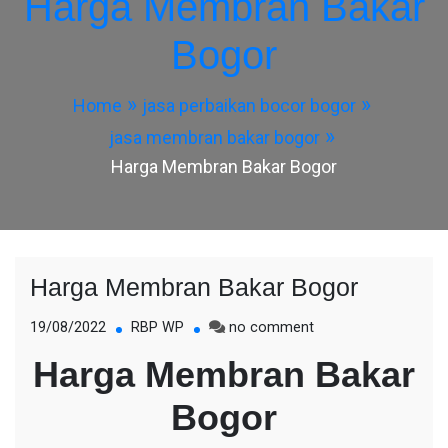
Harga Membran Bakar
Bogor
Home
jasa perbaikan bocor bogor
jasa membran bakar bogor
Harga Membran Bakar Bogor
Harga Membran Bakar Bogor
on
19/08/2022
RBP WP
no comment
Harga
Harga Membran Bakar
Membran
Bakar
Bogor
Bogor