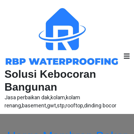
Skip
to
content
Solusi Kebocoran
Bangunan
Jasa perbaikan dak,kolam,kolam
renang,basement,gwt,stp,rooftop,dinding bocor