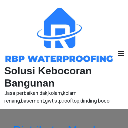
Skip
to
content
Solusi Kebocoran
Bangunan
Jasa perbaikan dak,kolam,kolam
renang,basement,gwt,stp,rooftop,dinding bocor