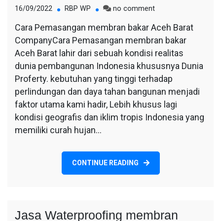
on
16/09/2022
RBP WP
no comment
Cara
Cara Pemasangan membran bakar Aceh Barat
Pemasangan
CompanyCara Pemasangan membran bakar
membran
bakar
Aceh Barat lahir dari sebuah kondisi realitas
Aceh
dunia pembangunan Indonesia khususnya Dunia
Barat
Proferty. kebutuhan yang tinggi terhadap
perlindungan dan daya tahan bangunan menjadi
faktor utama kami hadir, Lebih khusus lagi
kondisi geografis dan iklim tropis Indonesia yang
memiliki curah hujan…
CONTINUE READING
Jasa Waterproofing membran