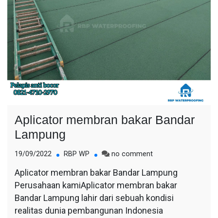
Aplicator membran bakar Bandar
Lampung
on
19/09/2022
RBP WP
no comment
Aplicator
Aplicator membran bakar Bandar Lampung
membran
Perusahaan kamiAplicator membran bakar
bakar
Bandar
Bandar Lampung lahir dari sebuah kondisi
Lampung
realitas dunia pembangunan Indonesia