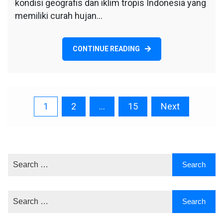
kondisi geografis dan iklim tropis Indonesia yang
memiliki curah hujan…
CONTINUE READING
Posts
1
2
…
15
Next
pagination