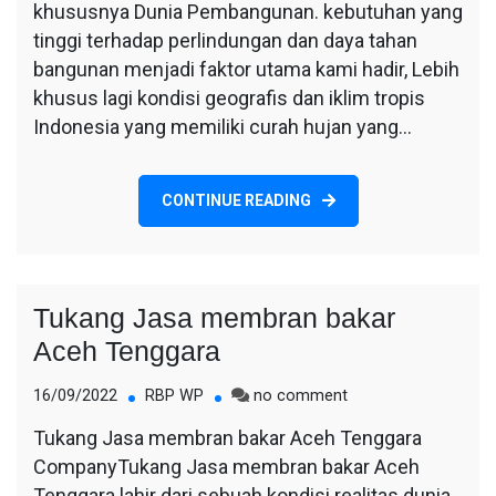
khususnya Dunia Pembangunan. kebutuhan yang
tinggi terhadap perlindungan dan daya tahan
bangunan menjadi faktor utama kami hadir, Lebih
khusus lagi kondisi geografis dan iklim tropis
Indonesia yang memiliki curah hujan yang…
CONTINUE READING
Tukang Jasa membran bakar
Aceh Tenggara
on
16/09/2022
RBP WP
no comment
Tukang
Tukang Jasa membran bakar Aceh Tenggara
Jasa
CompanyTukang Jasa membran bakar Aceh
membran
bakar
Tenggara lahir dari sebuah kondisi realitas dunia