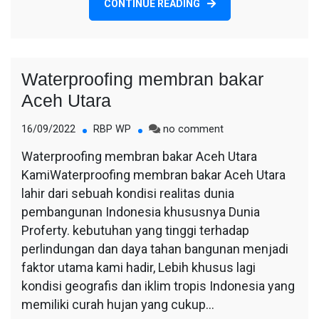
CONTINUE READING
Waterproofing membran bakar
Aceh Utara
on
16/09/2022
RBP WP
no comment
Waterproofing
Waterproofing membran bakar Aceh Utara
membran
KamiWaterproofing membran bakar Aceh Utara
bakar
Aceh
lahir dari sebuah kondisi realitas dunia
Utara
pembangunan Indonesia khususnya Dunia
Proferty. kebutuhan yang tinggi terhadap
perlindungan dan daya tahan bangunan menjadi
faktor utama kami hadir, Lebih khusus lagi
kondisi geografis dan iklim tropis Indonesia yang
memiliki curah hujan yang cukup…