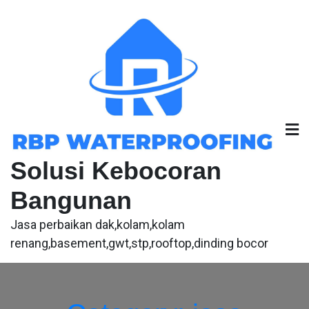
Skip
to
content
Solusi Kebocoran
Bangunan
Jasa perbaikan dak,kolam,kolam
renang,basement,gwt,stp,rooftop,dinding bocor