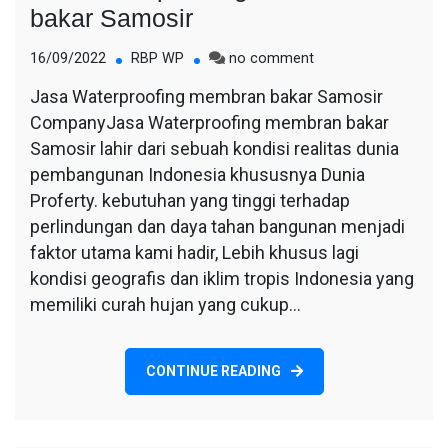
bakar Samosir
on
16/09/2022
RBP WP
no comment
Jasa
Jasa Waterproofing membran bakar Samosir
Waterproofing
CompanyJasa Waterproofing membran bakar
membran
bakar
Samosir lahir dari sebuah kondisi realitas dunia
Samosir
pembangunan Indonesia khususnya Dunia
Proferty. kebutuhan yang tinggi terhadap
perlindungan dan daya tahan bangunan menjadi
faktor utama kami hadir, Lebih khusus lagi
kondisi geografis dan iklim tropis Indonesia yang
memiliki curah hujan yang cukup…
CONTINUE READING