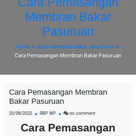
Cara Pemasangan
Membran Bakar
Pasuruan
Home
Jasa membran bakar Jawa timur
Cara Pemasangan Membran Bakar Pasuruan
Cara Pemasangan Membran
Bakar Pasuruan
on
20/08/2022
RBP WP
no comment
Cara
Cara Pemasangan
Pemasangan
Membran