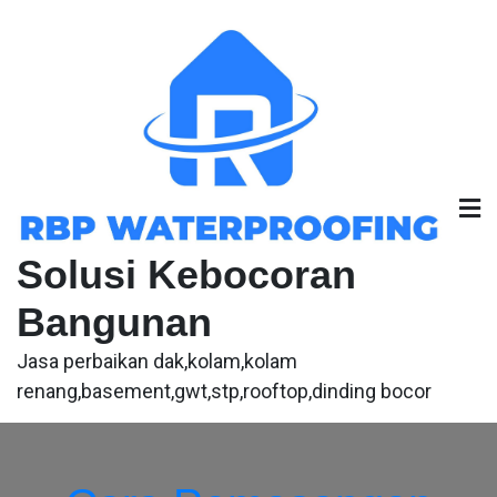
Skip
to
content
Solusi Kebocoran
Bangunan
Jasa perbaikan dak,kolam,kolam
renang,basement,gwt,stp,rooftop,dinding bocor