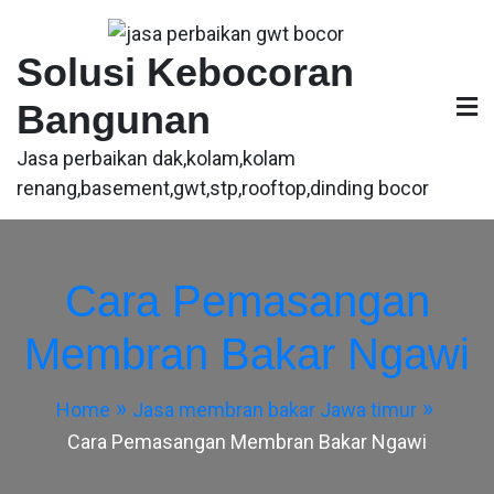
Skip
to
Solusi Kebocoran
content
Bangunan
Jasa perbaikan dak,kolam,kolam
renang,basement,gwt,stp,rooftop,dinding bocor
Cara Pemasangan
Membran Bakar Ngawi
Home
Jasa membran bakar Jawa timur
Cara Pemasangan Membran Bakar Ngawi