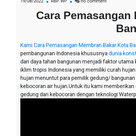
on
19/08/2022
RBP WP
no comment
Cara
Cara Pemasangan 
Pemasangan
Membran
Ba
Bakar
Kota
Bandung
Kami
Cara Pemasangan Membran Bakar Kota B
pembangunan Indonesia khususnya
dunia kons
dan daya tahan bangunan menjadi faktor utama ka
iklim tropis Indonesia yang memiliki curah hujan
hujan menuntut para pemilik gedung/ bangunan
kebocoran air hujan.Untuk itu kami memberikan so
gedung dari kebocoran dengan teknologi Waterp