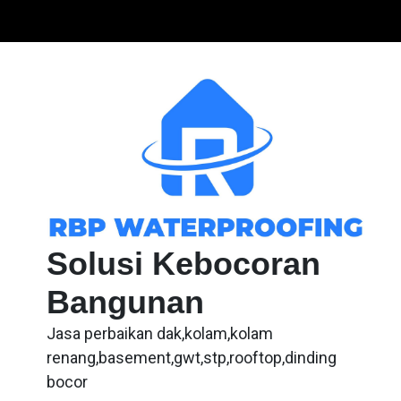
Skip
to
content
Solusi Kebocoran
Bangunan
Jasa perbaikan dak,kolam,kolam
renang,basement,gwt,stp,rooftop,dinding
bocor