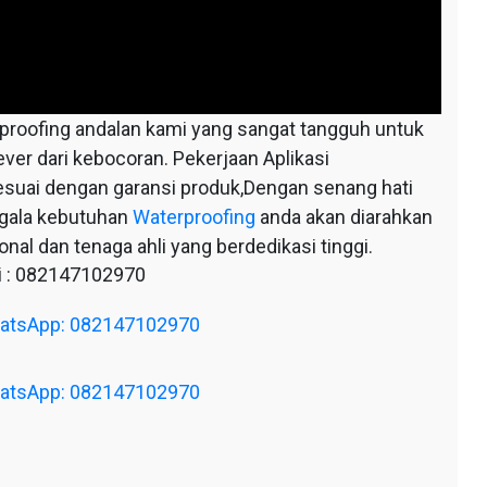
oofing andalan kami yang sangat tangguh untuk
ever dari kebocoran. Pekerjaan Aplikasi
esuai dengan garansi produk,Dengan senang hati
egala kebutuhan
Waterproofing
anda akan diarahkan
nal dan tenaga ahli yang berdedikasi tinggi.
 : 082147102970
WhatsApp: 082147102970
WhatsApp: 082147102970