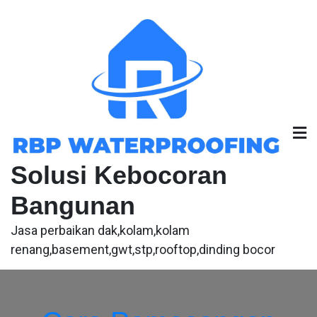
Skip
to
content
Solusi Kebocoran
Bangunan
Jasa perbaikan dak,kolam,kolam
renang,basement,gwt,stp,rooftop,dinding bocor