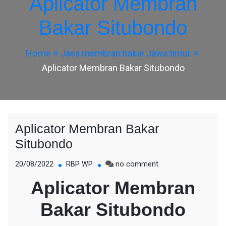
Aplicator Membran
Bakar Situbondo
Home
Jasa membran bakar Jawa timur
Aplicator Membran Bakar Situbondo
Aplicator Membran Bakar
Situbondo
on
20/08/2022
RBP WP
no comment
Aplicator
Aplicator Membran
Membran
Bakar
Bakar Situbondo
Situbondo