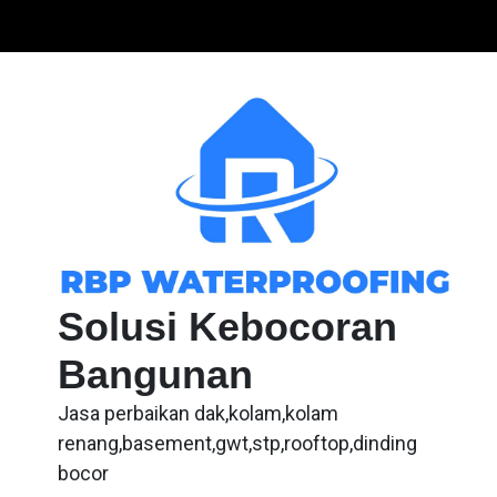
Skip
to
content
Solusi Kebocoran
Bangunan
Jasa perbaikan dak,kolam,kolam
renang,basement,gwt,stp,rooftop,dinding
bocor