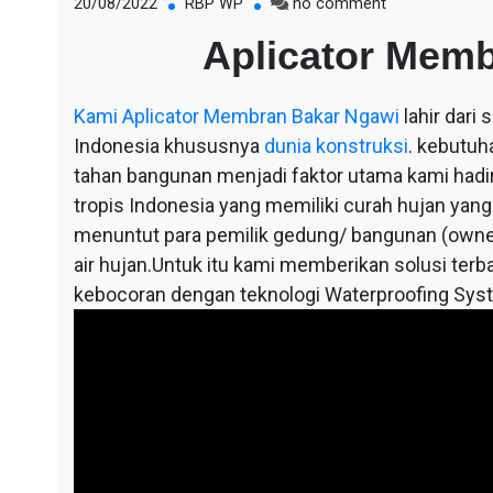
on
20/08/2022
RBP WP
no comment
Aplicator
Aplicator Mem
Membran
Bakar
Ngawi
Kami
Aplicator Membran Bakar Ngawi
lahir dari
Indonesia khususnya
dunia konstruksi
. kebutuh
tahan bangunan menjadi faktor utama kami hadir,
tropis Indonesia yang memiliki curah hujan yang
menuntut para pemilik gedung/ bangunan (owne
air hujan.Untuk itu kami memberikan solusi terba
kebocoran dengan teknologi Waterproofing Sys