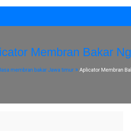
icator Membran Bakar N
Jasa membran bakar Jawa timur
Aplicator Membran Ba