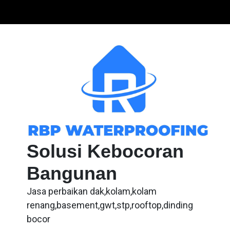
Skip
to
content
Solusi Kebocoran
Bangunan
Jasa perbaikan dak,kolam,kolam
renang,basement,gwt,stp,rooftop,dinding
bocor