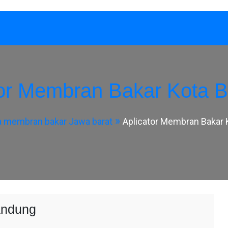
tor Membran Bakar Kota 
 membran bakar Jawa barat
Aplicator Membran Bakar
andung