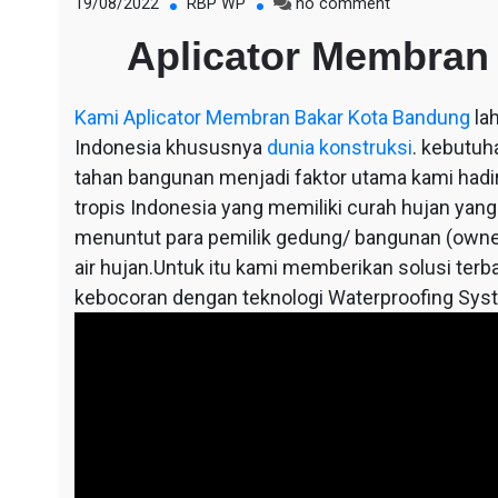
on
19/08/2022
RBP WP
no comment
Aplicator
Aplicator Membran
Membran
Bakar
Kota
Kami
Aplicator Membran Bakar Kota Bandung
lah
Bandung
Indonesia khususnya
dunia konstruksi
. kebutuh
tahan bangunan menjadi faktor utama kami hadir,
tropis Indonesia yang memiliki curah hujan yang
menuntut para pemilik gedung/ bangunan (owne
air hujan.Untuk itu kami memberikan solusi terba
kebocoran dengan teknologi Waterproofing Sys