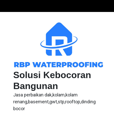
Skip
to
content
Solusi Kebocoran
Bangunan
Jasa perbaikan dak,kolam,kolam
renang,basement,gwt,stp,rooftop,dinding
bocor