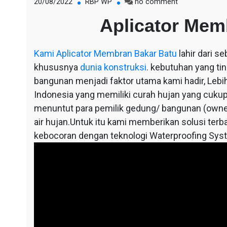
on
20/08/2022
RBP WP
no comment
Aplicator
Aplicator Mem
Membran
Bakar
Batu
Kami
Aplicator Membran Bakar Batu
lahir dari s
khususnya
dunia konstruksi
. kebutuhan yang ti
bangunan menjadi faktor utama kami hadir, Lebih 
Indonesia yang memiliki curah hujan yang cukup 
menuntut para pemilik gedung/ bangunan (owne
air hujan.Untuk itu kami memberikan solusi terba
kebocoran dengan teknologi Waterproofing Sys