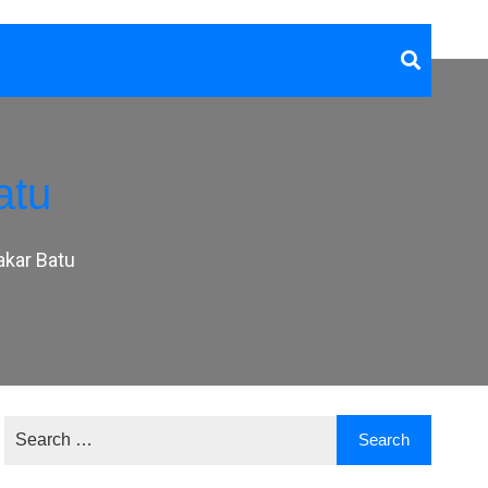
atu
akar Batu